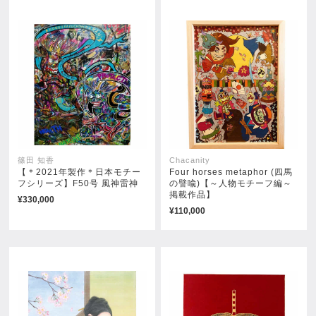
篠田 知香
Chacanity
【＊2021年製作＊日本モチー
Four horses metaphor (四馬
フシリーズ】F50号 風神雷神
の譬喩)【～人物モチーフ編～
掲載作品】
¥330,000
¥110,000